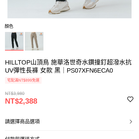
顏色
HILLTOP山頂鳥 施華洛世奇水鑽撞釘超潑水抗
UV彈性長褲 女款 黑｜PS07XFN6ECA0
宅配滿NT$899免運
NT$3,980
NT$2,388
請選擇商品選項