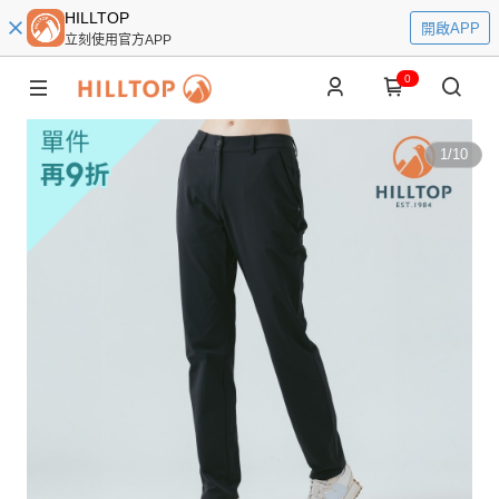
HILLTOP
開啟APP
立刻使用官方APP
0
1
/
10