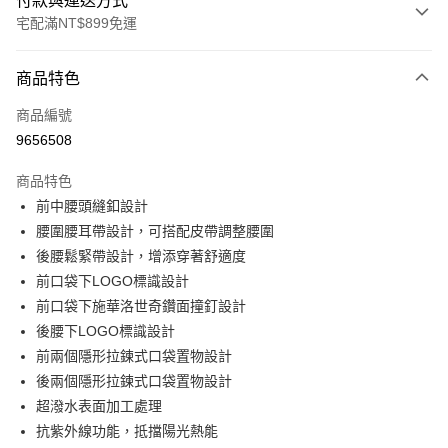
付款與運送方式
宅配滿NT$899免運
付款方式
商品特色
信用卡一次付款
商品編號
LINE Pay
9656508
Apple Pay
商品特色
悠遊付
前中腰頭縫釦設計
腰圍腰耳帶設計，可搭配皮帶調整腰圍
Google Pay
後腰鬆緊帶設計，增添穿著舒適度
前口袋下LOGO標識設計
運送方式
前口袋下施華洛世奇鑽面撞釘設計
宅配
後腰下LOGO標識設計
每筆NT$90，滿NT$899(含以上)免運費
前兩個隱形拉鍊式口袋置物設計
後兩個隱形拉鍊式口袋置物設計
宅配(離島)
超潑水表面加工處理
每筆NT$399，滿NT$18,000(含以上)免運費
抗紫外線功能，抵擋陽光熱能