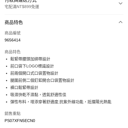
付款與運送方式
宅配滿NT$899免運
付款方式
商品特色
信用卡一次付款
商品編號
LINE Pay
9656414
Apple Pay
商品特色
悠遊付
鬆緊帶腰頭加綁帶設計
前口袋下LOGO標識設計
Google Pay
前兩個開口式口袋置物設計
腿圍前側二個釘釦開合口袋置物設計
運送方式
褲口鬆緊帶設計
宅配
吸濕快乾不濕黏，透氣舒適性佳
每筆NT$90，滿NT$899(含以上)免運費
彈性布料，增添穿著舒適度;抗紫外線功能，抵擋陽光熱能
宅配(離島)
銷售重點
每筆NT$399，滿NT$18,000(含以上)免運費
PS07XFN5ECN0