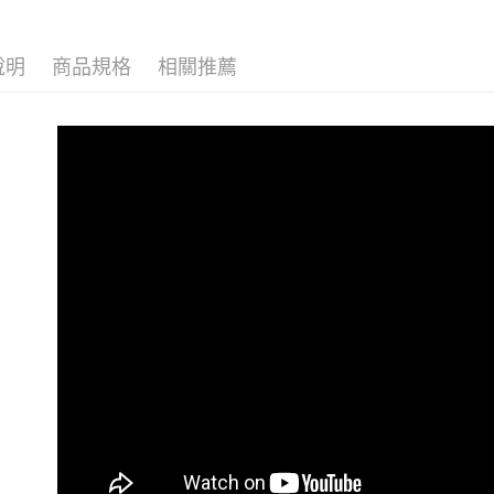
▎款式系
說明
商品規格
相關推薦
感恩回饋🏌
▎換季好
戶外機能嚴