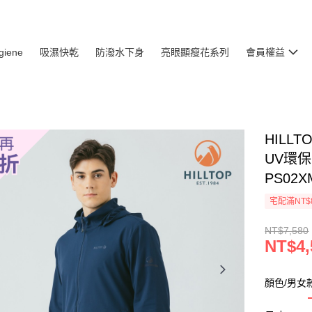
giene
吸濕快乾
防潑水下身
亮眼顯瘦花系列
會員權益
HILL
UV環
PS02X
宅配滿NT$
NT$7,580
NT$4,
顏色/男女