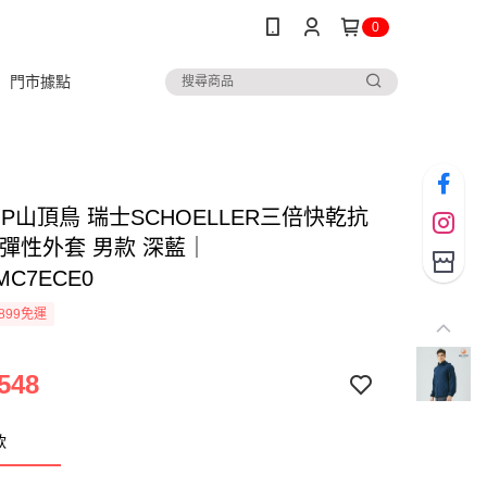
0
門市據點
TOP山頂鳥 瑞士SCHOELLER三倍快乾抗
保彈性外套 男款 深藍｜
MC7ECE0
899免運
548
款