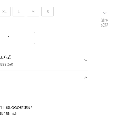
XL
L
M
S
清除
紀錄
送方式
899免運
次付款
袖手臂LOGO標識設計
側拉鏈口袋