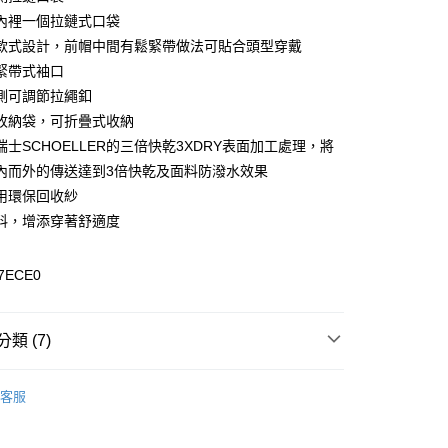
內裡一個拉鏈式口袋
y
款式設計，前帽中間有鬆緊帶做法可貼合頭型穿戴
緊帶式袖口
側可調節拉繩釦
收納袋，可折疊式收納
瑞士SCHOELLER的三倍快乾3XDRY表面加工處理，將
0，滿NT$899(含以上)免運費
內而外的傳送達到3倍快乾及面料防潑水效果
用環保回收紗
料，增添穿著舒適度
99，滿NT$18,000(含以上)免運費
7ECE0
類 (7)
專區
客服
外套
列
抗UV系列