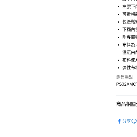
悠遊付
左腰下
Google Pa
可拆帽
包邊鬆
下擺內
運送方式
附專屬
宅配
布料為
每筆NT$9
濕氣由
布料使
宅配(離島)
彈性布
每筆NT$3
銷售重點
PS02XMC
商品相關分
▎全商品
分享
▎男裝
▎機能系