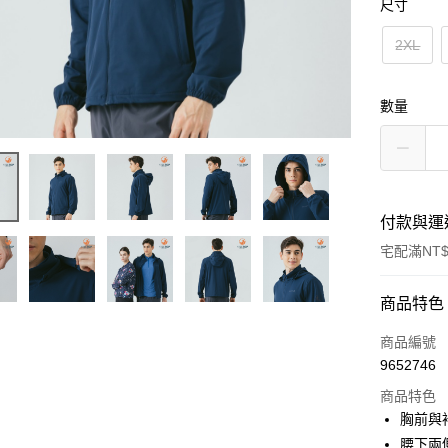
尺寸
2XL
數量
付款與運
宅配滿NT$
付款方式
商品特色
信用卡一
商品編號
9652746
LINE Pay
商品特色
Apple Pay
胸前與
腰下兩