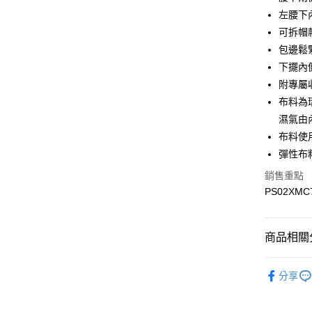
悠遊付
左腰下
Google Pa
可拆帽
包邊鬆
下擺內
運送方式
附專屬
宅配
布料為
每筆NT$9
濕氣由
布料使
宅配(離島)
彈性布
每筆NT$3
銷售重點
PS02XMC
商品相關分
▎全商品
分享
▎男裝
▎機能系