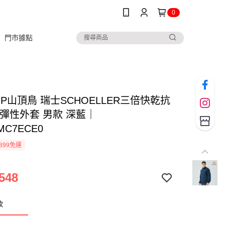
0
門市據點
TOP山頂鳥 瑞士SCHOELLER三倍快乾抗
保彈性外套 男款 深藍｜
MC7ECE0
899免運
548
款