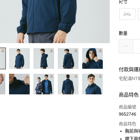
尺寸
2XL
數量
付款與運
宅配滿NT$
付款方式
商品特色
信用卡一
商品編號
9652746
LINE Pay
商品特色
Apple Pay
胸前與
腰下兩