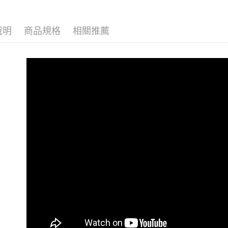
▎款式系
說明
商品規格
相關推薦
感恩回饋🏌
▎換季好
戶外機能嚴