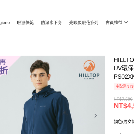
giene
吸濕快乾
防潑水下身
亮眼顯瘦花系列
會員權益
HILL
UV環
PS02X
宅配滿NT$
NT$7,580
NT$4,
顏色/男女