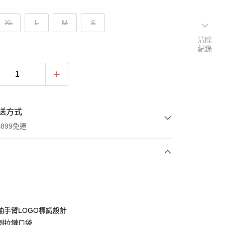
XL
L
M
S
清除
紀錄
送方式
899免運
次付款
袖手臂LOGO標識設計
側拉鏈口袋