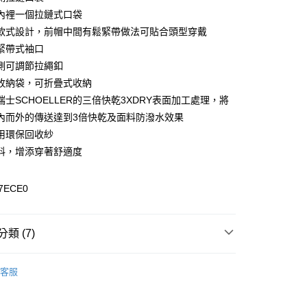
內裡一個拉鏈式口袋
y
款式設計，前帽中間有鬆緊帶做法可貼合頭型穿戴
緊帶式袖口
側可調節拉繩釦
收納袋，可折疊式收納
瑞士SCHOELLER的三倍快乾3XDRY表面加工處理，將
0，滿NT$899(含以上)免運費
內而外的傳送達到3倍快乾及面料防潑水效果
用環保回收紗
料，增添穿著舒適度
99，滿NT$18,000(含以上)免運費
7ECE0
類 (7)
專區
客服
外套
列
抗UV系列