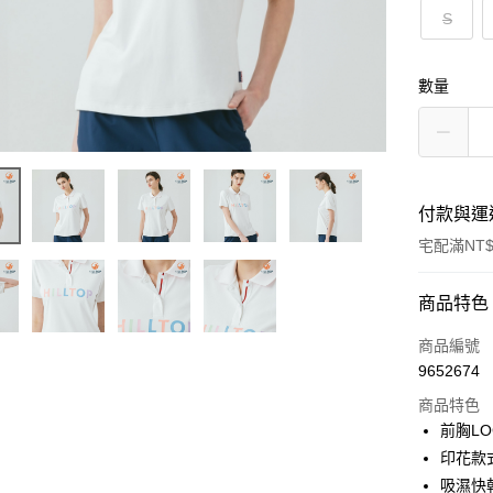
S
數量
付款與運
宅配滿NT$
付款方式
商品特色
信用卡一
商品編號
9652674
LINE Pay
商品特色
Apple Pay
前胸L
印花款
悠遊付
吸濕快