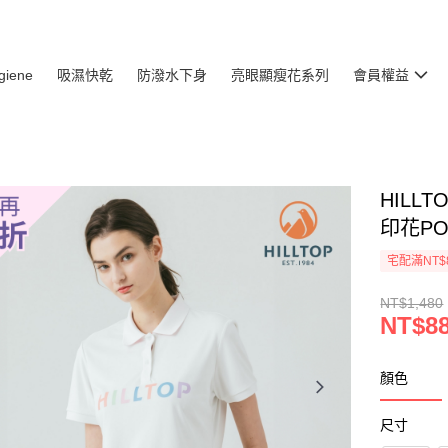
giene
吸濕快乾
防潑水下身
亮眼顯瘦花系列
會員權益
HILL
印花PO
宅配滿NT$
NT$1,480
NT$8
顏色
尺寸