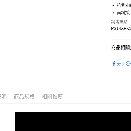
Google Pa
抗紫外
面料採
銷售重點
運送方式
PS14XFK
宅配
每筆NT$9
商品相關分
宅配(離島)
▎全商品
每筆NT$3
分享
▎女裝
▎機能系
▎機能系
說明
商品規格
相關推薦
▎科技材
▎款式系
感恩回饋🏌
▎換季好