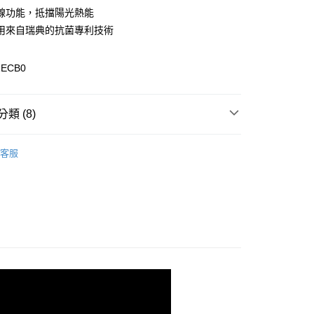
y
線功能，抵擋陽光熱能
用來自瑞典的抗菌專利技術
1ECB0
0，滿NT$899(含以上)免運費
類 (8)
專區
99，滿NT$18,000(含以上)免運費
客服
POLO衫 / 襯衫
列
抗UV系列
列
吸濕快乾排汗系列
質系列
Polygiene 抗菌除臭系列
列
POLO衫 / 襯衫
️滿2件再享88折
康專區
$999以下