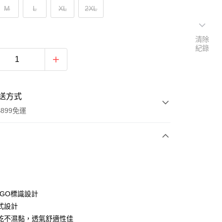
M
L
XL
2XL
清除
紀錄
送方式
899免運
次付款
OGO標識設計
式設計
乾不濕黏，透氣舒適性佳