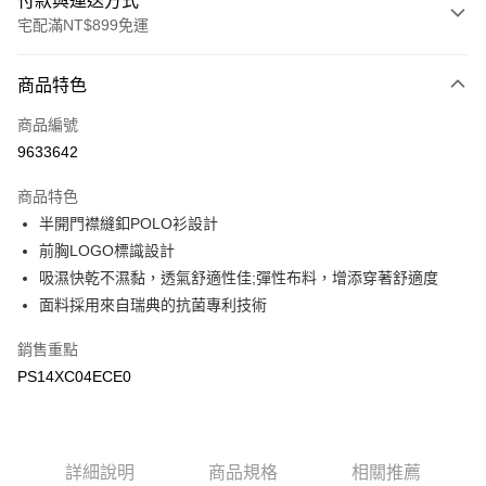
付款與運送方式
宅配滿NT$899免運
付款方式
商品特色
信用卡一次付款
商品編號
LINE Pay
9633642
Apple Pay
商品特色
悠遊付
半開門襟縫釦POLO衫設計
前胸LOGO標識設計
Google Pay
吸濕快乾不濕黏，透氣舒適性佳;彈性布料，增添穿著舒適度
面料採用來自瑞典的抗菌專利技術
運送方式
宅配
銷售重點
每筆NT$90，滿NT$899(含以上)免運費
PS14XC04ECE0
宅配(離島)
每筆NT$399，滿NT$18,000(含以上)免運費
詳細說明
商品規格
相關推薦