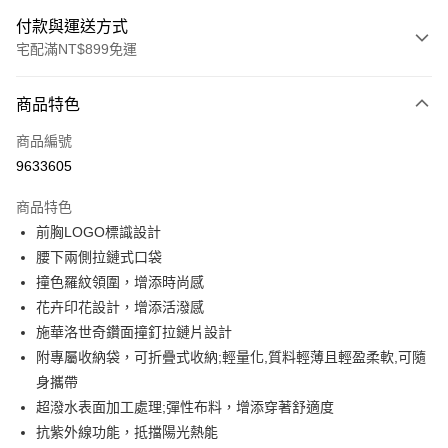
付款與運送方式
宅配滿NT$899免運
付款方式
商品特色
信用卡一次付款
商品編號
LINE Pay
9633605
Apple Pay
商品特色
悠遊付
前胸LOGO標識設計
腰下兩側拉鏈式口袋
Google Pay
撞色羅紋領圍，增添時尚感
花卉印花設計，增添活潑感
運送方式
施華洛世奇鑽面撞釘拉鏈片設計
宅配
附專屬收納袋，可折疊式收納;輕量化,質料輕薄且輕盈柔軟,可隨
每筆NT$90，滿NT$899(含以上)免運費
身攜帶
超潑水表面加工處理;彈性布料，增添穿著舒適度
宅配(離島)
抗紫外線功能，抵擋陽光熱能
每筆NT$399，滿NT$18,000(含以上)免運費