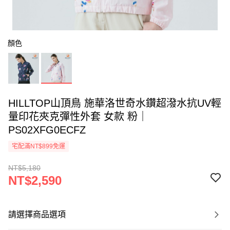
顏色
HILLTOP山頂鳥 施華洛世奇水鑽超潑水抗UV輕
量印花夾克彈性外套 女款 粉｜
PS02XFG0ECFZ
宅配滿NT$899免運
NT$5,180
NT$2,590
請選擇商品選項