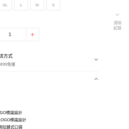
XL
L
M
S
清除
紀錄
送方式
899免運
次付款
OGO標識設計
LOGO標識設計
側拉鏈式口袋