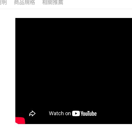
說明
商品規格
相關推薦
▎機能系
▎款式系
▎換季好
戶外機能嚴
戶外機能嚴