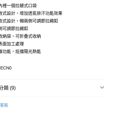
y
內裡一個拉鏈式口袋
放式設計，增加透氣排汗功能效果
款式設計，帽兩側可調節拉繩釦
側可調節拉繩釦
收納袋，可折疊式收納
0，滿NT$899(含以上)免運費
表面加工處理
線功能，抵擋陽光熱能
99，滿NT$18,000(含以上)免運費
9ECN0
類 (9)
專區
客服
外套
列
抗UV系列
列
超輕量系列