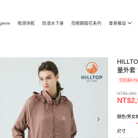
giene
吸濕快乾
防潑水下身
亮眼顯瘦花系列
會員權益
HILL
量外套 
宅配滿NT$
NT$5,980
NT$2,
顏色/男女
尺寸