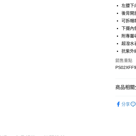
Google Pa
左腰下
後背開
可拆帽
運送方式
下擺內
宅配
附專屬
每筆NT$9
超潑水
抗紫外
宅配(離島)
銷售重點
每筆NT$3
PS02XFF
商品相關分
▎全商品
分享
▎女裝
▎機能系
▎機能系