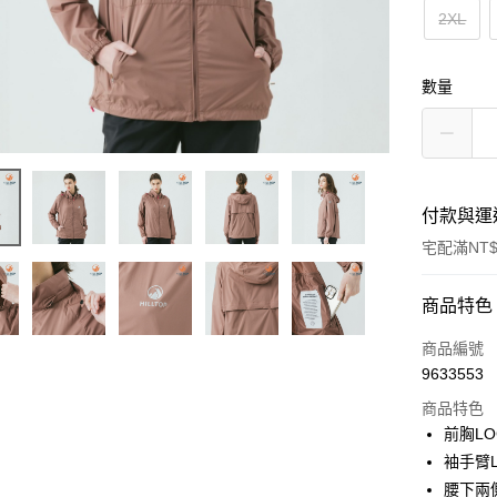
2XL
數量
付款與運
宅配滿NT$
付款方式
商品特色
信用卡一
商品編號
9633553
LINE Pay
商品特色
Apple Pay
前胸L
袖手臂
悠遊付
腰下兩