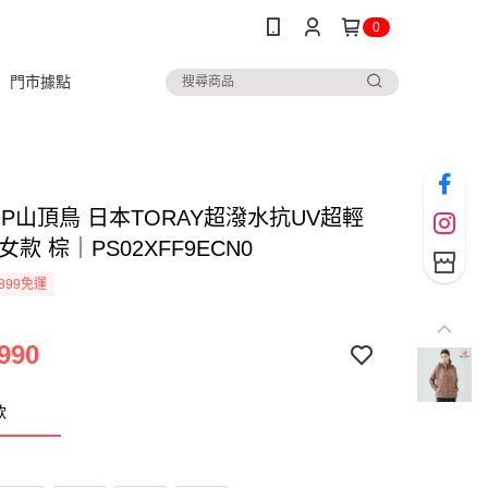
0
門市據點
TOP山頂鳥 日本TORAY超潑水抗UV超輕
女款 棕｜PS02XFF9ECN0
899免運
990
款