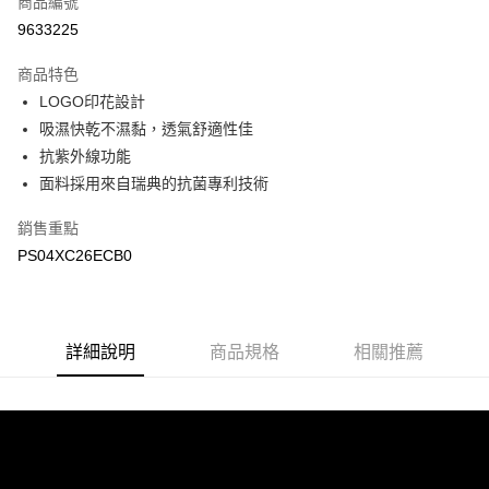
商品編號
LINE Pay
9633225
Apple Pay
商品特色
悠遊付
LOGO印花設計
吸濕快乾不濕黏，透氣舒適性佳
Google Pay
抗紫外線功能
面料採用來自瑞典的抗菌專利技術
運送方式
宅配
銷售重點
每筆NT$90，滿NT$899(含以上)免運費
PS04XC26ECB0
宅配(離島)
每筆NT$399，滿NT$18,000(含以上)免運費
詳細說明
商品規格
相關推薦