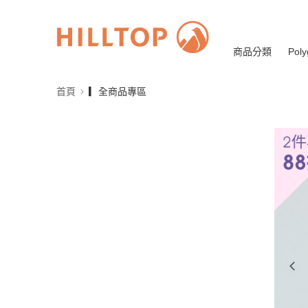
商品分類
Poly
首頁
▎全商品專區