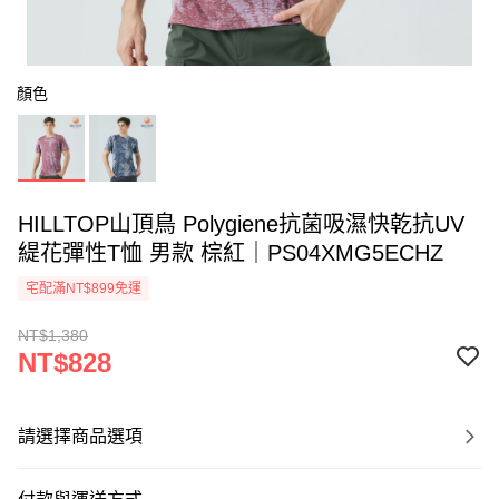
顏色
HILLTOP山頂鳥 Polygiene抗菌吸濕快乾抗UV
緹花彈性T恤 男款 棕紅｜PS04XMG5ECHZ
宅配滿NT$899免運
NT$1,380
NT$828
請選擇商品選項