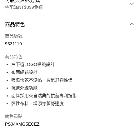
付款與運送方式
宅配滿NT$899免運
付款方式
商品特色
信用卡一次付款
商品編號
LINE Pay
9631119
Apple Pay
商品特色
悠遊付
左下襬LOGO標識設計
布面緹花設計
Google Pay
吸濕快乾不濕黏，透氣舒適性佳
抗紫外線功能
運送方式
面料採用來自瑞典的抗菌專利技術
宅配
彈性布料，增添穿著舒適度
每筆NT$90，滿NT$899(含以上)免運費
銷售重點
宅配(離島)
PS04XMG5ECEZ
每筆NT$399，滿NT$18,000(含以上)免運費