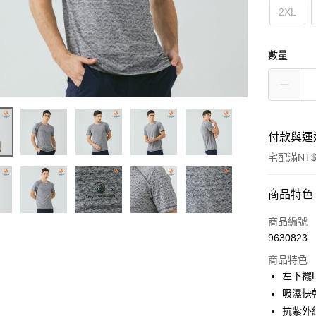
2XL
數量
付款與運
宅配滿NT$
付款方式
商品特色
信用卡一
商品編號
9630823
LINE Pay
商品特色
Apple Pay
左下襬
吸濕快
悠遊付
抗紫外