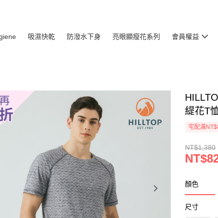
giene
吸濕快乾
防潑水下身
亮眼顯瘦花系列
會員權益
HILL
緹花T恤
宅配滿NT$
NT$1,380
NT$8
顏色
尺寸