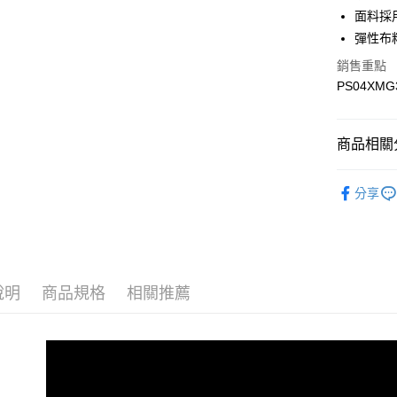
Google Pa
面料採
彈性布
銷售重點
運送方式
PS04XMG
宅配
每筆NT$9
商品相關分
宅配(離島)
▎全商品
每筆NT$3
分享
▎男裝
▎科技材
▎款式系
說明
商品規格
相關推薦
感恩回饋🏌
▎換季好