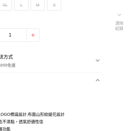
XL
L
M
S
清除
紀錄
送方式
899免運
次付款
LOGO標識設計;布面山形紋緹花設計
乾不濕黏，透氣舒適性佳
線功能