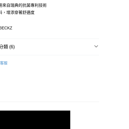
y
用來自瑞典的抗菌專利技術
料，增添穿著舒適度
3ECKZ
0，滿NT$899(含以上)免運費
類 (6)
專區
99，滿NT$18,000(含以上)免運費
客服
上衣 / T恤
質系列
Polygiene 抗菌除臭系列
列
上衣 / T恤
️滿2件再享88折
康專區
$999以下