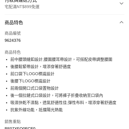
付款與運送方式
宅配滿NT$899免運
付款方式
商品特色
信用卡一次付款
商品編號
LINE Pay
9624376
Apple Pay
商品特色
悠遊付
前中腰頭縫釦設計;腰圍腰耳帶設計，可搭配皮帶調整腰圍
後腰鬆緊帶設計，增添穿著舒適度
Google Pay
前口袋下LOGO標識設計
後腰下LOGO標識設計
運送方式
前兩個開口式口袋置物設計
宅配
後一個拉鏈式口袋設計，可將褲子折疊收納至口袋內
每筆NT$90，滿NT$899(含以上)免運費
吸濕快乾不濕黏，透氣舒適性佳;彈性布料，增添穿著舒適度
抗紫外線功能，抵擋陽光熱能
宅配(離島)
每筆NT$399，滿NT$18,000(含以上)免運費
銷售重點
PS07XFQ0ECE0