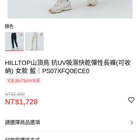
顏色
HILLTOP山頂鳥 抗UV吸濕快乾彈性長褲(可收
納) 女款 藍｜PS07XFQ0ECE0
宅配滿NT$899免運
NT$2,880
NT$1,728
請選擇商品選項