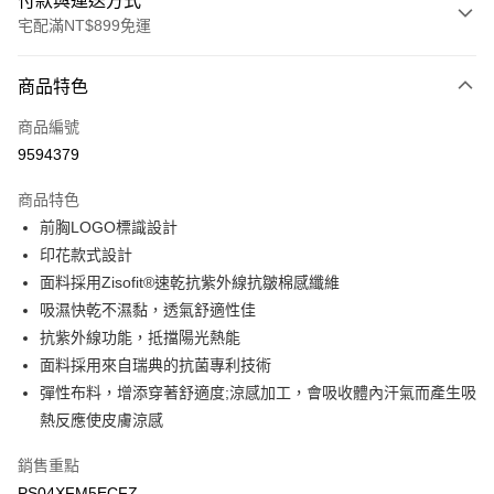
付款與運送方式
宅配滿NT$899免運
付款方式
商品特色
信用卡一次付款
商品編號
LINE Pay
9594379
Apple Pay
商品特色
悠遊付
前胸LOGO標識設計
印花款式設計
Google Pay
面料採用Zisofit®速乾抗紫外線抗皺棉感纖維
吸濕快乾不濕黏，透氣舒適性佳
運送方式
抗紫外線功能，抵擋陽光熱能
宅配
面料採用來自瑞典的抗菌專利技術
每筆NT$90，滿NT$899(含以上)免運費
彈性布料，增添穿著舒適度;涼感加工，會吸收體內汗氣而產生吸
熱反應使皮膚涼感
宅配(離島)
每筆NT$399，滿NT$18,000(含以上)免運費
銷售重點
PS04XFM5ECFZ