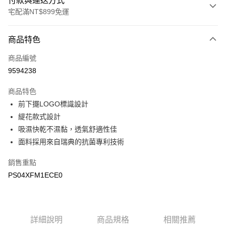
付款與運送方式
宅配滿NT$899免運
付款方式
商品特色
信用卡一次付款
商品編號
LINE Pay
9594238
Apple Pay
商品特色
悠遊付
前下擺LOGO標識設計
緹花款式設計
Google Pay
吸濕快乾不濕黏，透氣舒適性佳
面料採用來自瑞典的抗菌專利技術
運送方式
宅配
銷售重點
每筆NT$90，滿NT$899(含以上)免運費
PS04XFM1ECE0
宅配(離島)
每筆NT$399，滿NT$18,000(含以上)免運費
詳細說明
商品規格
相關推薦