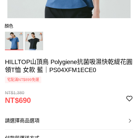
顏色
HILLTOP山頂鳥 Polygiene抗菌吸濕快乾緹花圓
領T恤 女款 藍｜PS04XFM1ECE0
宅配滿NT$899免運
NT$1,380
NT$690
請選擇商品選項