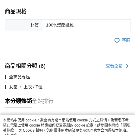
商品規格
材質
100%聚酯纖維
客服
商品相關分類 (6)
查看全部
▎全商品專區
▎女裝
上衣 / T恤
本分類熱銷
全站排行
本網站中使用 cookie，欲查詢有關本網站使用 cookie 方式之詳情，及若您不希
熱門標籤
望在電腦上使用 cookie 時應如何變更電腦的 cookie 設定，請參閱本網站「
隱私
權條款
」之 Cookie 聲明。您繼續使用本網站即表示您同意本公司得按本網站使