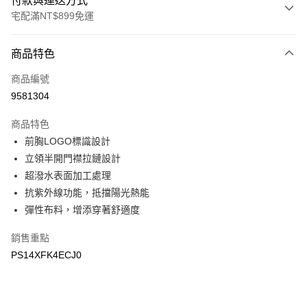
付款與運送方式
宅配滿NT$899免運
付款方式
商品特色
信用卡一次付款
商品編號
LINE Pay
9581304
Apple Pay
商品特色
悠遊付
前胸LOGO標識設計
立領半開門襟拉鏈設計
Google Pay
超潑水表面加工處理
抗紫外線功能，抵擋陽光熱能
運送方式
彈性布料，增添穿著舒適度
宅配
每筆NT$90，滿NT$899(含以上)免運費
銷售重點
PS14XFK4ECJ0
宅配(離島)
每筆NT$399，滿NT$18,000(含以上)免運費