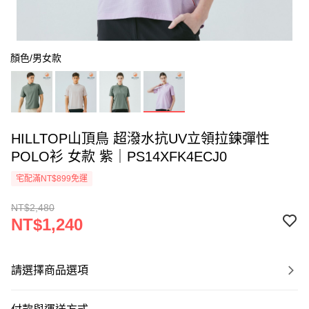
顏色/男女款
HILLTOP山頂鳥 超潑水抗UV立領拉鍊彈性
POLO衫 女款 紫｜PS14XFK4ECJ0
宅配滿NT$899免運
NT$2,480
NT$1,240
請選擇商品選項