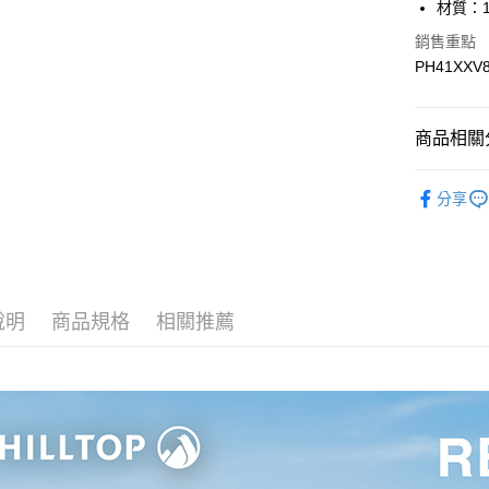
材質：1
運送方式
銷售重點
宅配
PH41XXV
每筆NT$9
宅配(離島)
商品相關分
每筆NT$3
▎帽子 / 包
分享
▎帽子 / 包
▎全商品
說明
商品規格
相關推薦