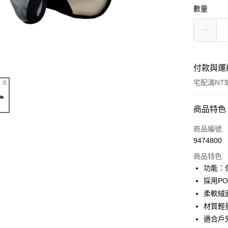
數量
付款與運
宅配滿NT$
付款方式
商品特色
信用卡一
商品編號
9474800
LINE Pay
商品特色
Apple Pay
功能：
採用PO
悠遊付
柔軟絨
Google Pa
材質輕
適合戶