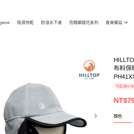
giene
吸濕快乾
防潑水下身
亮眼顯瘦花系列
會員權益
HILL
布料保
PH41X
宅配滿NT$
NT$7
顏色