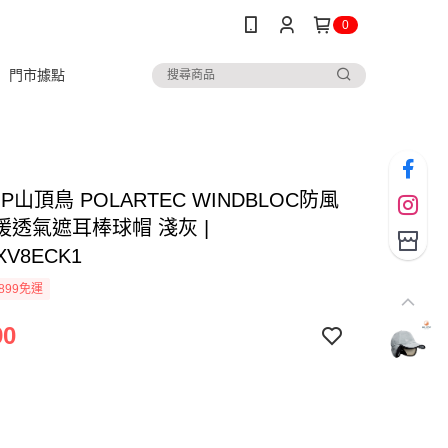
0
門市據點
TOP山頂鳥 POLARTEC WINDBLOC防風
暖透氣遮耳棒球帽 淺灰 |
XV8ECK1
899免運
90