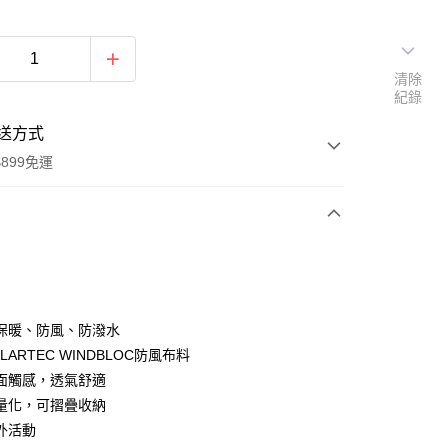
清除
紀錄
送方式
899免運
次付款
保暖、防風、防潑水
LARTEC WINDBLOC防風布料
面觸感，透氣舒適
y
量化，可摺疊收納
外活動