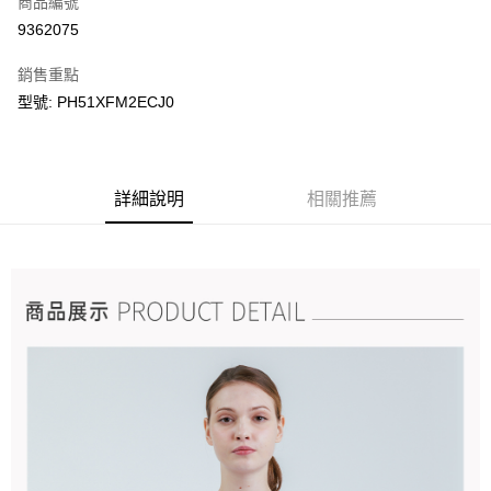
商品編號
LINE Pay
9362075
Apple Pay
銷售重點
悠遊付
型號: PH51XFM2ECJ0
Google Pay
運送方式
詳細說明
相關推薦
宅配
每筆NT$90，滿NT$899(含以上)免運費
宅配(離島)
每筆NT$399，滿NT$18,000(含以上)免運費