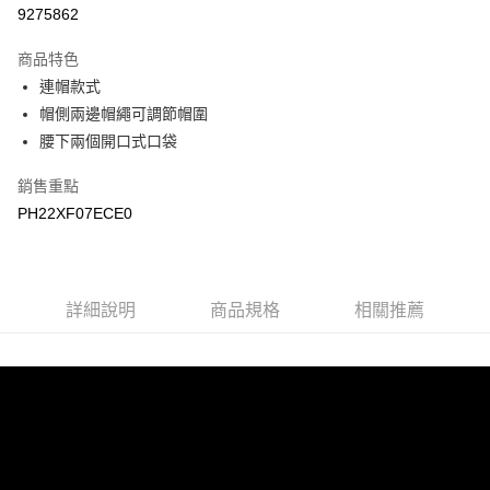
LINE Pay
9275862
Apple Pay
商品特色
悠遊付
連帽款式
帽側兩邊帽繩可調節帽圍
Google Pay
腰下兩個開口式口袋
運送方式
銷售重點
宅配
PH22XF07ECE0
每筆NT$90，滿NT$899(含以上)免運費
宅配(離島)
詳細說明
商品規格
相關推薦
每筆NT$399，滿NT$18,000(含以上)免運費