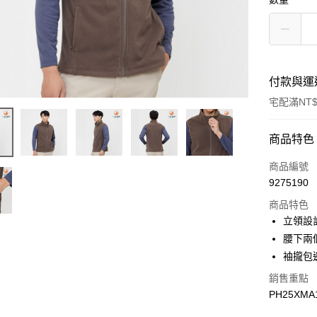
付款與運
宅配滿NT$
付款方式
商品特色
信用卡一
商品編號
9275190
LINE Pay
商品特色
Apple Pay
立領設
腰下兩
悠遊付
袖攏包
Google Pa
銷售重點
PH25XMA
運送方式