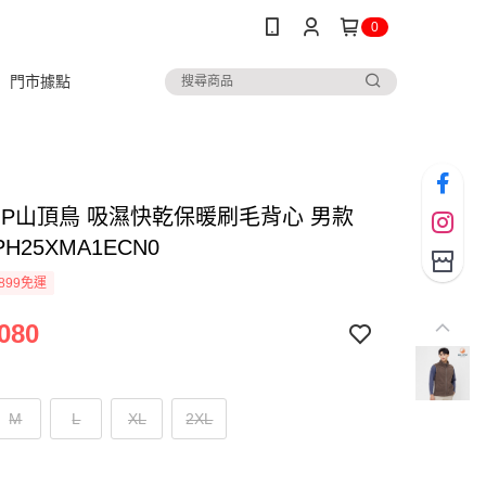
0
門市據點
TOP山頂鳥 吸濕快乾保暖刷毛背心 男款
H25XMA1ECN0
899免運
080
M
L
XL
2XL