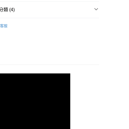
類 (4)
0，滿NT$899(含以上)免運費
專區
客服
男裝全商品
99，滿NT$18,000(含以上)免運費
背心
列
背心