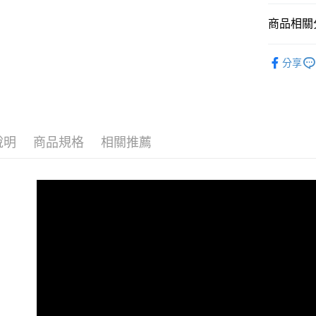
商品相關分
宅配
每筆NT$9
▎全商品
分享
宅配(離島)
▎男裝
每筆NT$3
▎男裝
▎款式系
說明
商品規格
相關推薦