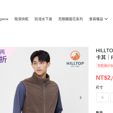
giene
吸濕快乾
防潑水下身
亮眼顯瘦花系列
會員權益
HILL
卡其｜P
宅配滿NT$
NT$2,
尺寸
S
數量