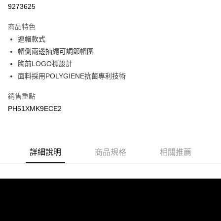
LINE Pay
9273625
Apple Pay
商品特色
悠遊付
連帽款式
帽側兩邊抽繩可調節帽圍
Google Pay
胸前LOGO標設計
面料採用POLYGIENE抗菌專利技術
運送方式
宅配
銷售重點
每筆NT$90，滿NT$899(含以上)免運費
PH51XMK9ECE2
宅配(離島)
每筆NT$399，滿NT$18,000(含以上)免運費
詳細說明
商品規格
相關推薦