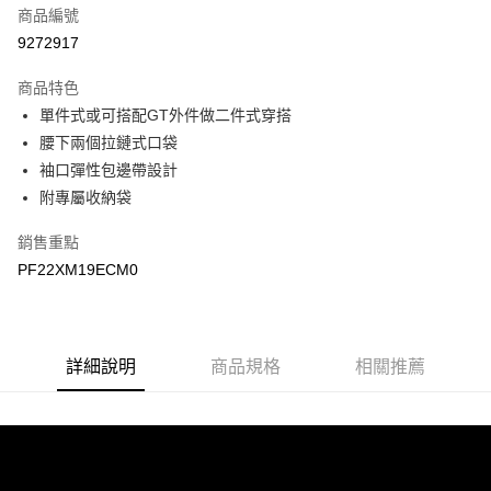
商品編號
LINE Pay
9272917
Apple Pay
商品特色
悠遊付
單件式或可搭配GT外件做二件式穿搭
腰下兩個拉鏈式口袋
Google Pay
袖口彈性包邊帶設計
附專屬收納袋
運送方式
宅配
銷售重點
每筆NT$90，滿NT$899(含以上)免運費
PF22XM19ECM0
宅配(離島)
每筆NT$399，滿NT$18,000(含以上)免運費
詳細說明
商品規格
相關推薦