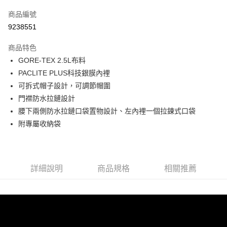
信用卡一次付款
商品編號
LINE Pay
9238551
Apple Pay
商品特色
悠遊付
GORE-TEX 2.5L布料
PACLITE PLUS科技銀膜內裡
Google Pay
可拆式帽子設計，可調節帽圍
門襟防水拉鏈設計
運送方式
腰下兩側防水拉鏈口袋置物設計、左內裡一個拉鍊式口袋
宅配
附專屬收納袋
每筆NT$90，滿NT$899(含以上)免運費
宅配(離島)
每筆NT$399，滿NT$18,000(含以上)免運費
詳細說明
商品規格
相關推薦