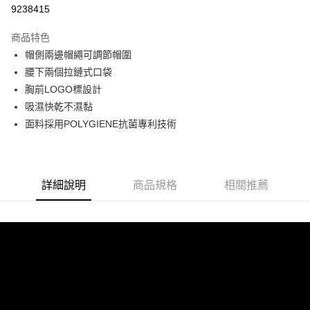
LINE Pay
9238415
Apple Pay
商品特色
悠遊付
帽側兩邊帽繩可調節帽圍
腰下兩個拉鏈式口袋
Google Pay
胸前LOGO標設計
吸濕快乾不濕黏
運送方式
面料採用POLYGIENE抗菌專利技術
宅配
每筆NT$90，滿NT$899(含以上)免運費
宅配(離島)
詳細說明
商品規格
相關推薦
每筆NT$399，滿NT$18,000(含以上)免運費