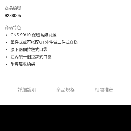
信用卡一次付款
商品編號
LINE Pay
9238005
Apple Pay
商品特色
悠遊付
CNS 90/10 保暖蓄熱羽絨
單件式或可搭配GT外件做二件式穿搭
Google Pay
腰下兩個拉鏈式口袋
左內袋一個拉鍊式口袋
運送方式
附專屬收納袋
宅配
每筆NT$90，滿NT$899(含以上)免運費
宅配(離島)
詳細說明
商品規格
相關推薦
每筆NT$399，滿NT$18,000(含以上)免運費