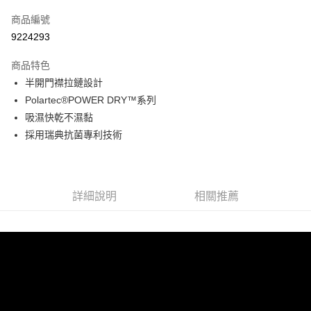
信用卡一次付款
商品編號
LINE Pay
9224293
Apple Pay
商品特色
悠遊付
半開門襟拉鏈設計
Polartec®POWER DRY™系列
Google Pay
吸濕快乾不濕黏
採用瑞典抗菌專利技術
運送方式
宅配
每筆NT$90，滿NT$899(含以上)免運費
詳細說明
相關推薦
宅配(離島)
每筆NT$399，滿NT$18,000(含以上)免運費