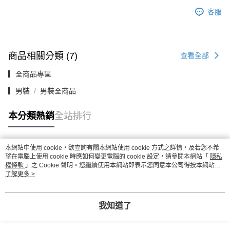
客服
商品相關分類 (7)
查看全部
▎全商品專區
▎男裝
男裝全商品
本分類熱銷
全站排行
本網站中使用 cookie，欲查詢有關本網站使用 cookie 方式之詳情，及若您不希
熱門標籤
望在電腦上使用 cookie 時應如何變更電腦的 cookie 設定，請參閱本網站「
隱私
權條款
」之 Cookie 聲明。您繼續使用本網站即表示您同意本公司得按本網站使
用條款之 Cookie 聲明使用 cookie。
了解更多 >
我知道了