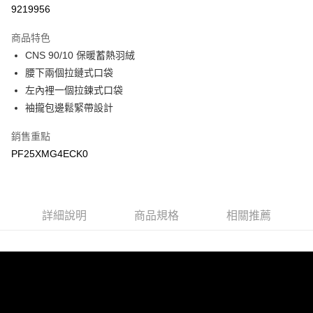
LINE Pay
9219956
Apple Pay
商品特色
悠遊付
CNS 90/10 保暖蓄熱羽絨
腰下兩個拉鏈式口袋
Google Pay
左內裡一個拉鍊式口袋
袖攏包邊鬆緊帶設計
運送方式
宅配
銷售重點
每筆NT$90，滿NT$899(含以上)免運費
PF25XMG4ECK0
宅配(離島)
每筆NT$399，滿NT$18,000(含以上)免運費
詳細說明
商品規格
相關推薦