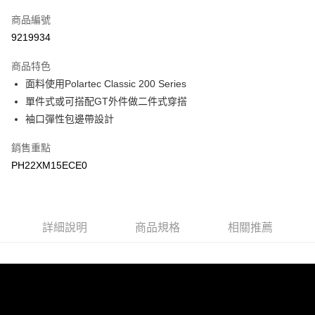
信用卡一次付款
商品編號
LINE Pay
9219934
Apple Pay
商品特色
悠遊付
面料使用Polartec Classic 200 Series
單件式或可搭配GT外件做二件式穿搭
Google Pay
袖口彈性包邊帶設計
運送方式
銷售重點
宅配
PH22XM15ECE0
每筆NT$90，滿NT$899(含以上)免運費
宅配(離島)
詳細說明
商品規格
相關推薦
每筆NT$399，滿NT$18,000(含以上)免運費