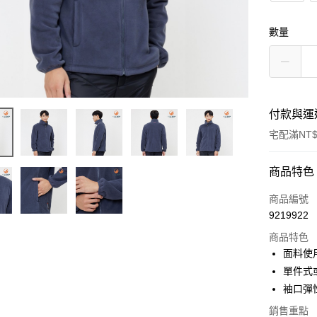
數量
付款與運
宅配滿NT$
付款方式
商品特色
信用卡一
商品編號
9219922
LINE Pay
商品特色
Apple Pay
面料使用Po
單件式
悠遊付
袖口彈
Google Pa
銷售重點