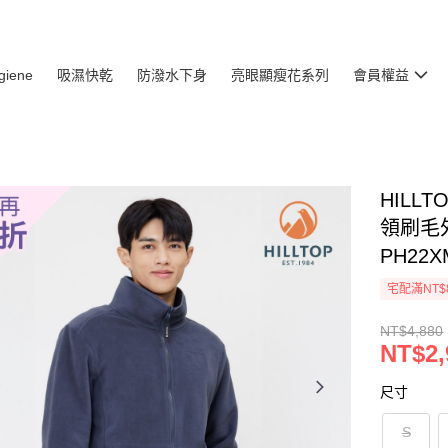
giene
吸濕快乾
防潑水下身
亮眼顯瘦花系列
會員權益
HILL
領刷毛外
PH22X
宅配滿NT$
NT$4,880
NT$2,
尺寸
S