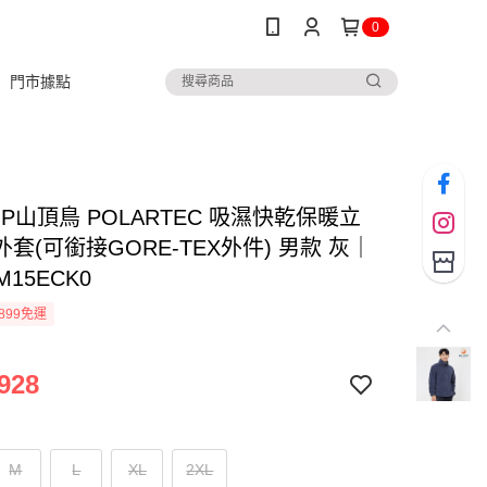
0
門市據點
TOP山頂鳥 POLARTEC 吸濕快乾保暖立
套(可銜接GORE-TEX外件) 男款 灰｜
M15ECK0
899免運
928
M
L
XL
2XL