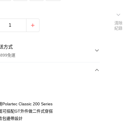
清除
紀錄
送方式
899免運
次付款
lartec Classic 200 Series
或可搭配GT外件做二件式穿搭
性包邊帶設計
y