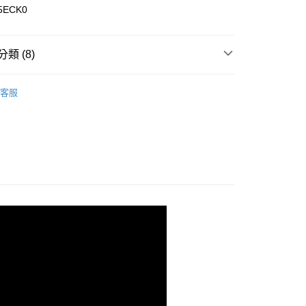
5ECK0
類 (8)
0，滿NT$899(含以上)免運費
專區
客服
男裝全商品
99，滿NT$18,000(含以上)免運費
外套
列
保暖刷毛系列
質系列
Polartec® 系列
列
外套
️滿2件再享88折
康專區
$2000~$3999