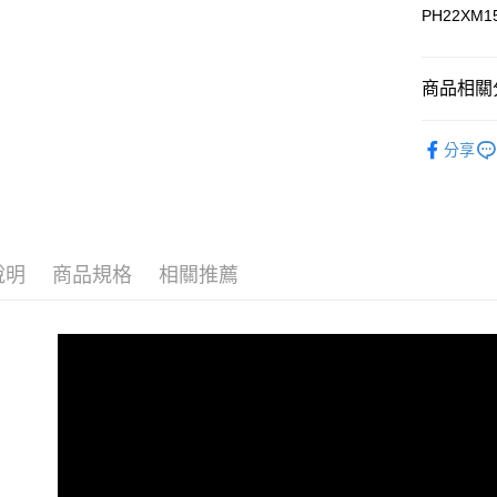
PH22XM1
運送方式
商品相關分
宅配
每筆NT$9
▎全商品
分享
宅配(離島)
▎男裝
每筆NT$3
▎男裝
▎機能系
說明
商品規格
相關推薦
▎科技材
▎款式系
感恩回饋🏌
▎換季好