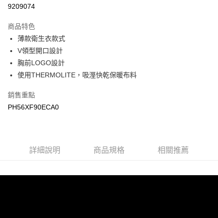
LINE Pay
9209074
Apple Pay
商品特色
悠遊付
薄款衛生衣款式
V領型開口設計
Google Pay
胸前LOGO設計
使用THERMOLITE，吸溼快乾保暖布料
運送方式
宅配
銷售重點
每筆NT$90，滿NT$899(含以上)免運費
PH56XF90ECA0
宅配(離島)
每筆NT$399，滿NT$18,000(含以上)免運費
詳細說明
商品規格
相關推薦