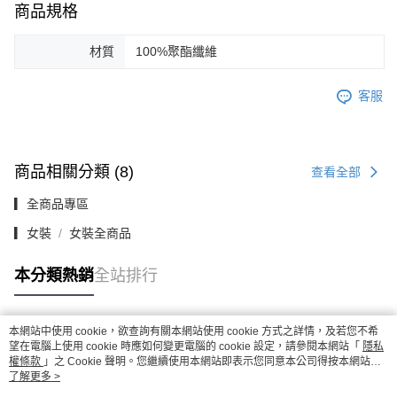
商品規格
材質
100%聚酯纖維
客服
商品相關分類 (8)
查看全部
▎全商品專區
▎女裝
女裝全商品
本分類熱銷
全站排行
本網站中使用 cookie，欲查詢有關本網站使用 cookie 方式之詳情，及若您不希
熱門標籤
望在電腦上使用 cookie 時應如何變更電腦的 cookie 設定，請參閱本網站「
隱私
權條款
」之 Cookie 聲明。您繼續使用本網站即表示您同意本公司得按本網站使
用條款之 Cookie 聲明使用 cookie。
了解更多 >