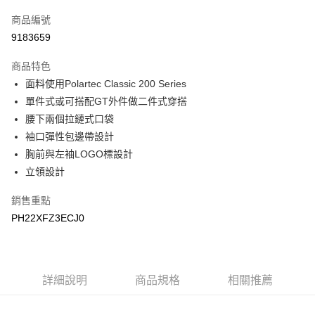
信用卡一次付款
商品編號
LINE Pay
9183659
Apple Pay
商品特色
悠遊付
面料使用Polartec Classic 200 Series
單件式或可搭配GT外件做二件式穿搭
Google Pay
腰下兩個拉鏈式口袋
袖口彈性包邊帶設計
運送方式
胸前與左袖LOGO標設計
宅配
立領設計
每筆NT$90，滿NT$899(含以上)免運費
銷售重點
宅配(離島)
PH22XFZ3ECJ0
每筆NT$399，滿NT$18,000(含以上)免運費
詳細說明
商品規格
相關推薦