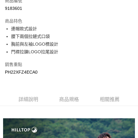
商品編號
LINE Pay
9183601
Apple Pay
商品特色
悠遊付
連帽款式設計
腰下兩個拉鏈式口袋
Google Pay
胸前與左袖LOGO標設計
門襟拉鍊LOGO拉尾設計
運送方式
宅配
銷售重點
每筆NT$90，滿NT$899(含以上)免運費
PH22XFZ4ECA0
宅配(離島)
每筆NT$399，滿NT$18,000(含以上)免運費
詳細說明
商品規格
相關推薦