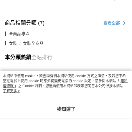
商品相關分類 (7)
查看全部
▎全商品專區
▎女裝
女裝全商品
本分類熱銷
全站排行
本網站中使用 cookie，欲查詢有關本網站使用 cookie 方式之詳情，及若您不希
熱門標籤
望在電腦上使用 cookie 時應如何變更電腦的 cookie 設定，請參閱本網站「
隱私
權條款
」之 Cookie 聲明。您繼續使用本網站即表示您同意本公司得按本網站使
用條款之 Cookie 聲明使用 cookie。
了解更多 >
我知道了