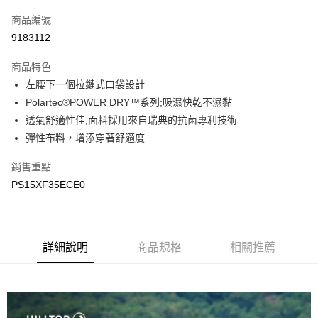
信用卡一次付款
商品編號
LINE Pay
9183112
Apple Pay
商品特色
悠遊付
左腰下一個拉鏈式口袋設計
Polartec®POWER DRY™系列;吸濕快乾不濕黏
Google Pay
透氣舒適性佳;面料採用來自瑞典的抗菌專利技術
彈性布料，增添穿著舒適度
運送方式
宅配
銷售重點
每筆NT$90，滿NT$899(含以上)免運費
PS15XF35ECE0
宅配(離島)
每筆NT$399，滿NT$18,000(含以上)免運費
詳細說明
商品規格
相關推薦