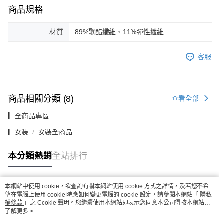
商品規格
材質
89%聚酯纖維、11%彈性纖維
客服
商品相關分類 (8)
查看全部
▎全商品專區
▎女裝
女裝全商品
本分類熱銷
全站排行
本網站中使用 cookie，欲查詢有關本網站使用 cookie 方式之詳情，及若您不希
熱門標籤
望在電腦上使用 cookie 時應如何變更電腦的 cookie 設定，請參閱本網站「
隱私
權條款
」之 Cookie 聲明。您繼續使用本網站即表示您同意本公司得按本網站使
用條款之 Cookie 聲明使用 cookie。
了解更多 >