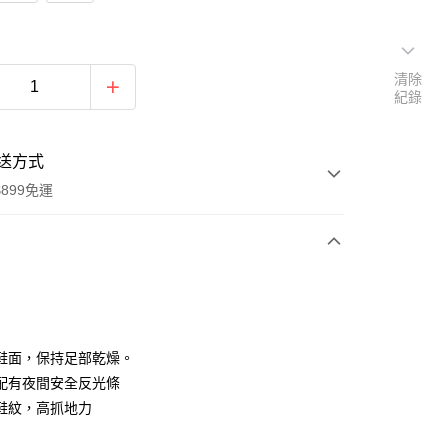
清除
紀錄
送方式
899免運
次付款
鞋面，保持足部乾燥。
配有夜間安全反光條
鞋紋，高抓地力
y