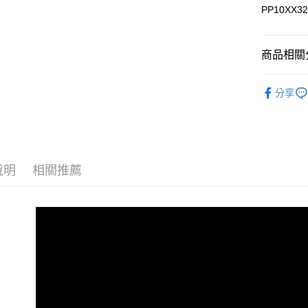
PP10XX3
運送方式
商品相關分
宅配
每筆NT$9
▎全商品
分享
宅配(離島)
▎帽子 / 包
每筆NT$3
▎機能系
▎帽子 / 包
說明
相關推薦