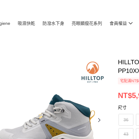
giene
吸濕快乾
防潑水下身
亮眼顯瘦花系列
會員權益
HILL
PP10X
宅配滿NT$
NT$5,
尺寸
36
43