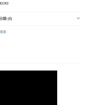
2ECK0
類 (4)
0，滿NT$899(含以上)免運費
專區
客服
款 / 配件
配件全商品
99，滿NT$18,000(含以上)免運費
列
超輕量系列
款 / 配件
鞋款 / 襪子