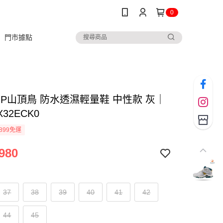
0
門市據點
TOP山頂鳥 防水透濕輕量鞋 中性款 灰｜
X32ECK0
899免運
980
37
38
39
40
41
42
44
45