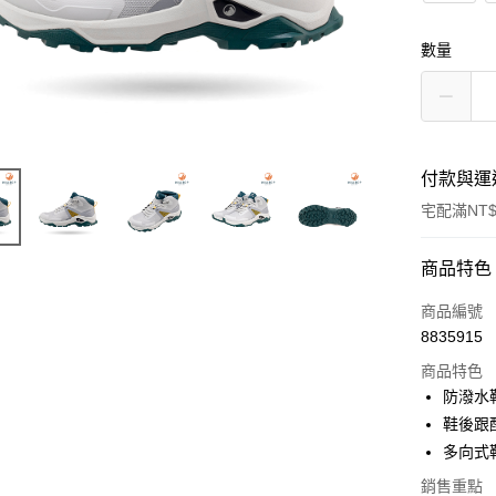
數量
付款與運
宅配滿NT$
付款方式
商品特色
信用卡一
商品編號
8835915
LINE Pay
商品特色
Apple Pay
防潑水
鞋後跟
悠遊付
多向式
Google Pa
銷售重點