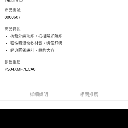
信用卡一次付款
商品編號
LINE Pay
8800607
Apple Pay
商品特色
悠遊付
抗紫外線功能，抵擋陽光熱能
彈性吸濕快乾材質，透氣舒適
Google Pay
經典圓領設計，簡約大方
運送方式
銷售重點
宅配
PS04XMF7ECA0
每筆NT$90，滿NT$899(含以上)免運費
宅配(離島)
詳細說明
相關推薦
每筆NT$399，滿NT$18,000(含以上)免運費