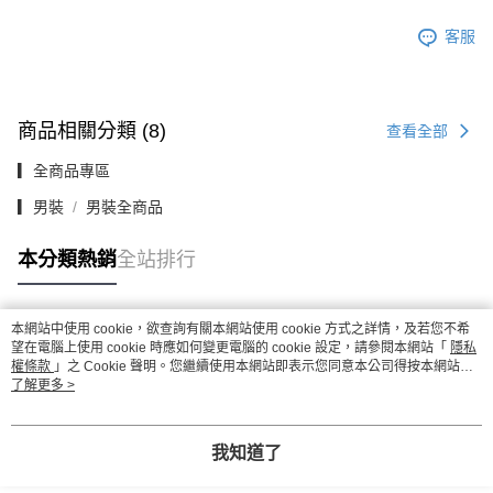
客服
商品相關分類 (8)
查看全部
▎全商品專區
▎男裝
男裝全商品
本分類熱銷
全站排行
本網站中使用 cookie，欲查詢有關本網站使用 cookie 方式之詳情，及若您不希
熱門標籤
望在電腦上使用 cookie 時應如何變更電腦的 cookie 設定，請參閱本網站「
隱私
權條款
」之 Cookie 聲明。您繼續使用本網站即表示您同意本公司得按本網站使
用條款之 Cookie 聲明使用 cookie。
了解更多 >
我知道了