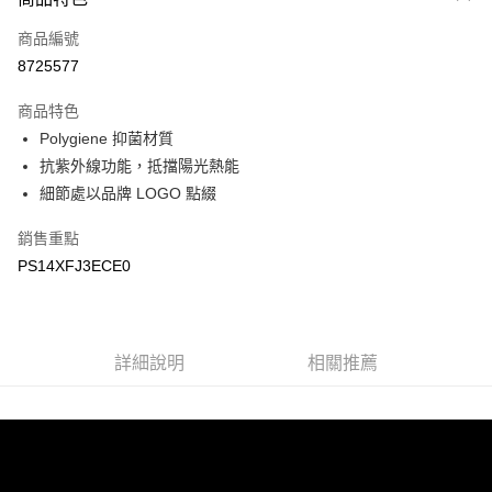
信用卡一次付款
商品編號
LINE Pay
8725577
Apple Pay
商品特色
悠遊付
Polygiene 抑菌材質
抗紫外線功能，抵擋陽光熱能
Google Pay
細節處以品牌 LOGO 點綴
運送方式
銷售重點
宅配
PS14XFJ3ECE0
每筆NT$90，滿NT$899(含以上)免運費
宅配(離島)
詳細說明
相關推薦
每筆NT$399，滿NT$18,000(含以上)免運費