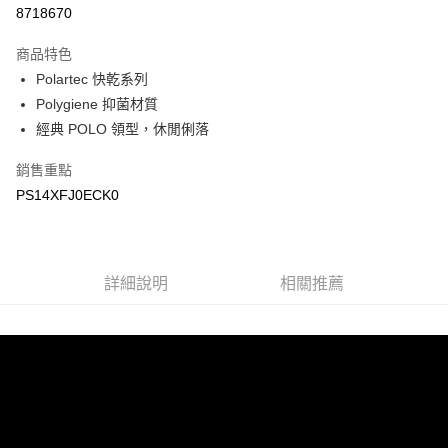
LINE Pay
8718670
Apple Pay
商品特色
悠遊付
Polartec 快乾系列
Polygiene 抑菌材質
Google Pay
經典 POLO 領型，休閒俐落
運送方式
銷售重點
宅配
PS14XFJ0ECK0
每筆NT$90，滿NT$899(含以上)免運費
宅配(離島)
詳細說明
相關推薦
每筆NT$399，滿NT$18,000(含以上)免運費