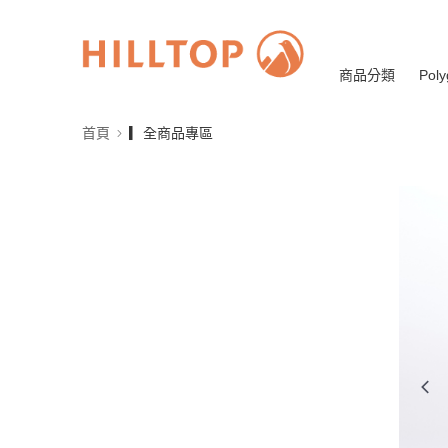
商品分類
Poly
首頁
▎全商品專區