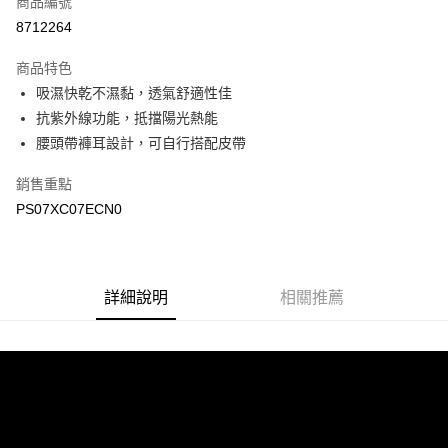
商品編號
LINE Pay
8712264
Apple Pay
商品特色
悠遊付
吸濕快乾不濕黏，透氣舒適性佳
抗紫外線功能，抵擋陽光熱能
Google Pay
腰頭帶褲耳設計，可自行搭配皮帶
運送方式
銷售重點
宅配
PS07XC07ECN0
每筆NT$90，滿NT$899(含以上)免運費
宅配(離島)
詳細說明
相關推薦
每筆NT$399，滿NT$18,000(含以上)免運費