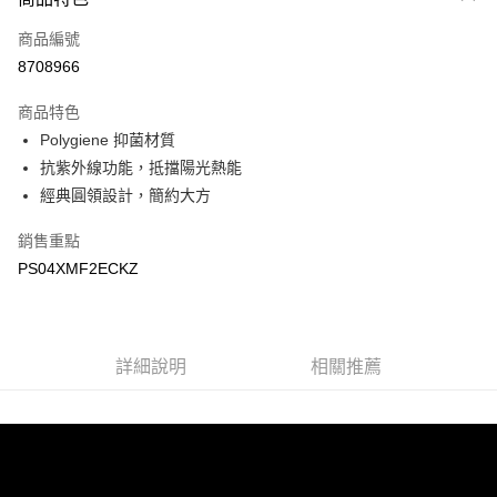
信用卡一次付款
商品編號
LINE Pay
8708966
Apple Pay
商品特色
悠遊付
Polygiene 抑菌材質
抗紫外線功能，抵擋陽光熱能
Google Pay
經典圓領設計，簡約大方
運送方式
銷售重點
宅配
PS04XMF2ECKZ
每筆NT$90，滿NT$899(含以上)免運費
宅配(離島)
詳細說明
相關推薦
每筆NT$399，滿NT$18,000(含以上)免運費