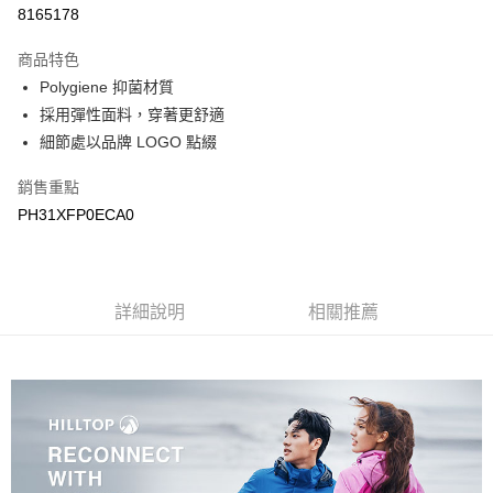
LINE Pay
8165178
Apple Pay
商品特色
悠遊付
Polygiene 抑菌材質
採用彈性面料，穿著更舒適
Google Pay
細節處以品牌 LOGO 點綴
運送方式
銷售重點
宅配
PH31XFP0ECA0
每筆NT$90，滿NT$899(含以上)免運費
宅配(離島)
詳細說明
相關推薦
每筆NT$399，滿NT$18,000(含以上)免運費