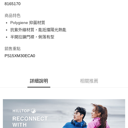
LINE Pay
8165170
Apple Pay
商品特色
悠遊付
Polygiene 抑菌材質
抗紫外線材質，能抵擋陽光熱能
Google Pay
半開拉鍊門襟，俐落有型
運送方式
銷售重點
宅配
PS15XM30ECA0
每筆NT$90，滿NT$899(含以上)免運費
宅配(離島)
詳細說明
相關推薦
每筆NT$399，滿NT$18,000(含以上)免運費