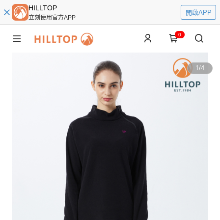
HILLTOP
開啟APP
立刻使用官方APP
0
1
/
4