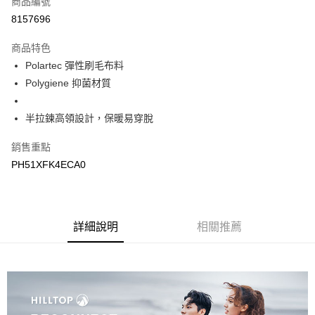
商品編號
LINE Pay
8157696
Apple Pay
商品特色
悠遊付
Polartec 彈性刷毛布料
Polygiene 抑菌材質
Google Pay
半拉鍊高領設計，保暖易穿脫
運送方式
宅配
銷售重點
每筆NT$90，滿NT$899(含以上)免運費
PH51XFK4ECA0
宅配(離島)
每筆NT$399，滿NT$18,000(含以上)免運費
詳細說明
相關推薦