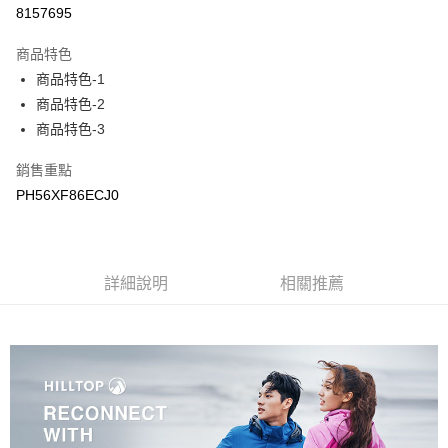
LINE Pay
8157695
Apple Pay
商品特色
悠遊付
商品特色-1
商品特色-2
Google Pay
商品特色-3
運送方式
銷售重點
宅配
PH56XF86ECJ0
每筆NT$90，滿NT$899(含以上)免運費
宅配(離島)
詳細說明
相關推薦
每筆NT$399，滿NT$18,000(含以上)免運費