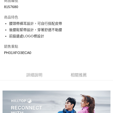
商品編號
LINE Pay
8157680
Apple Pay
商品特色
悠遊付
腰頭帶褲耳設計，可自行搭配皮帶
後腰鬆緊帶設計，穿著舒適不勒腰
Google Pay
前脇邊處LOGO標設計
運送方式
銷售重點
宅配
PH31XFO3ECA0
每筆NT$90，滿NT$899(含以上)免運費
宅配(離島)
詳細說明
相關推薦
每筆NT$399，滿NT$18,000(含以上)免運費