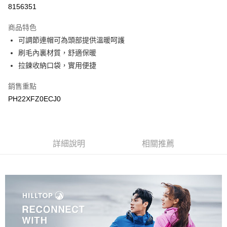
LINE Pay
8156351
Apple Pay
商品特色
悠遊付
可調節連帽可為頭部提供溫暖呵護
刷毛內裏材質，舒適保暖
Google Pay
拉鍊收納口袋，實用便捷
運送方式
銷售重點
宅配
PH22XFZ0ECJ0
每筆NT$90，滿NT$899(含以上)免運費
宅配(離島)
詳細說明
相關推薦
每筆NT$399，滿NT$18,000(含以上)免運費