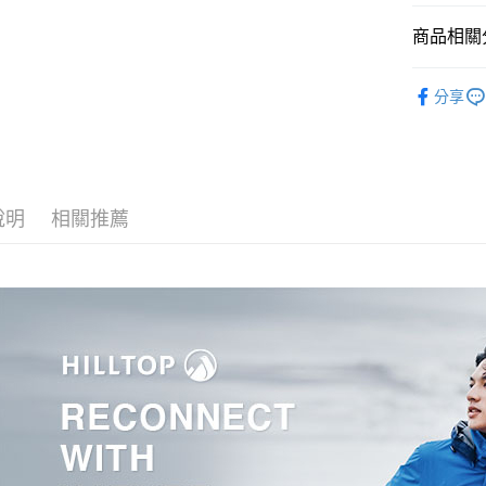
商品相關分
宅配
每筆NT$9
▎全商品
分享
宅配(離島)
▎女裝
每筆NT$3
▎女裝
▎科技材
說明
相關推薦
▎款式系
▎款式系