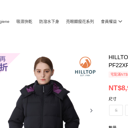
giene
吸濕快乾
防潑水下身
亮眼顯瘦花系列
會員權益
HILL
PF22X
宅配滿NT$
NT$8,
尺寸
S
數量