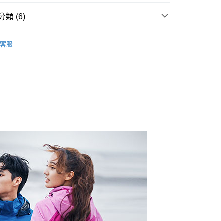
類 (6)
0，滿NT$899(含以上)免運費
專區
客服
女裝全商品
99，滿NT$18,000(含以上)免運費
外套
質系列
CNS 90/10 蓄熱羽絨系列
列
外套
列
GT/羽絨外套