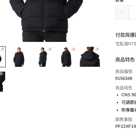
付款與運
宅配滿NT$
付款方式
商品特色
信用卡一
商品編號
8156348
LINE Pay
商品特色
Apple Pay
CNS 9
可調節
悠遊付
附專屬
Google Pa
銷售重點
PF22XF1
運送方式