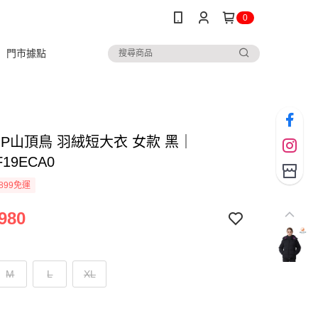
0
門市據點
TOP山頂鳥 羽絨短大衣 女款 黑｜
F19ECA0
899免運
980
M
L
XL