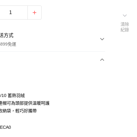
清除
紀錄
送方式
899免運
次付款
0/10 蓄熱羽絨
連帽可為頭部提供溫暖呵護
收納袋，輕巧好攜帶
y
9ECA0