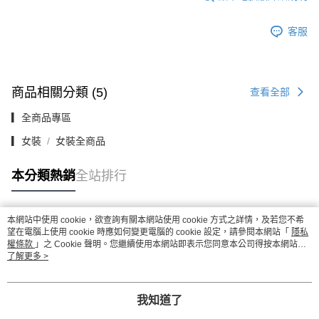
客服
商品相關分類 (5)
查看全部
▎全商品專區
▎女裝
女裝全商品
本分類熱銷
全站排行
本網站中使用 cookie，欲查詢有關本網站使用 cookie 方式之詳情，及若您不希
熱門標籤
望在電腦上使用 cookie 時應如何變更電腦的 cookie 設定，請參閱本網站「
隱私
權條款
」之 Cookie 聲明。您繼續使用本網站即表示您同意本公司得按本網站使
用條款之 Cookie 聲明使用 cookie。
了解更多 >
我知道了