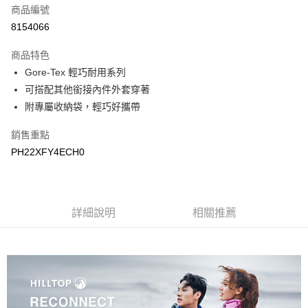
商品編號
LINE Pay
8154066
Apple Pay
商品特色
悠遊付
Gore-Tex 輕巧耐用系列
可搭配其他銜接內件外套穿著
Google Pay
附專屬收納袋，輕巧好攜帶
運送方式
銷售重點
宅配
PH22XFY4ECH0
每筆NT$90，滿NT$899(含以上)免運費
宅配(離島)
詳細說明
相關推薦
每筆NT$399，滿NT$18,000(含以上)免運費