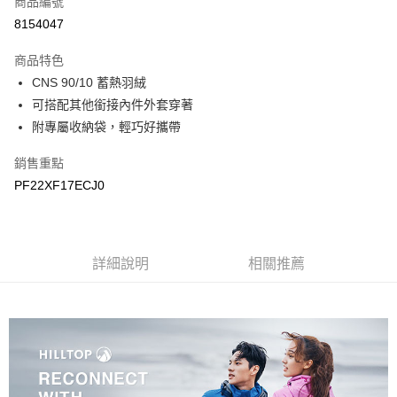
商品編號
LINE Pay
8154047
Apple Pay
商品特色
悠遊付
CNS 90/10 蓄熱羽絨
可搭配其他銜接內件外套穿著
Google Pay
附專屬收納袋，輕巧好攜帶
運送方式
銷售重點
宅配
PF22XF17ECJ0
每筆NT$90，滿NT$899(含以上)免運費
宅配(離島)
詳細說明
相關推薦
每筆NT$399，滿NT$18,000(含以上)免運費