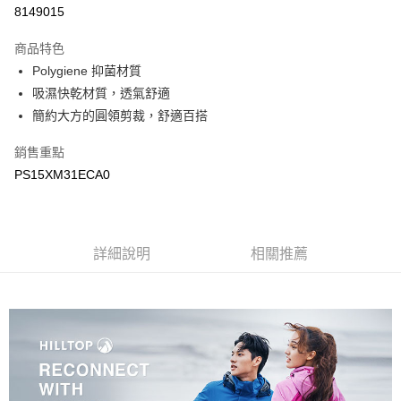
LINE Pay
8149015
Apple Pay
商品特色
悠遊付
Polygiene 抑菌材質
吸濕快乾材質，透氣舒適
Google Pay
簡約大方的圓領剪裁，舒適百搭
運送方式
銷售重點
宅配
PS15XM31ECA0
每筆NT$90，滿NT$899(含以上)免運費
宅配(離島)
詳細說明
相關推薦
每筆NT$399，滿NT$18,000(含以上)免運費